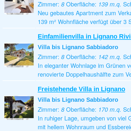
Zimmer:
8
Oberfläche:
139 m.q.
Sc
Neu gebautes Apartment zum Verkauf
139 m² Wohnfläche verfügt über 3 
Einfamilienvilla in Lignano Riv
Villa
bis Lignano Sabbiadoro
Zimmer:
8
Oberfläche:
142 m.q.
Sc
In eleganter Wohnlage im Grünen vo
renovierte Doppelhaushälfte zum Ver
Freistehende Villa in Lignano
Villa
bis Lignano Sabbiadoro
Zimmer:
8
Oberfläche:
170 m.q.
Sc
In ruhiger Lage, umgeben von viel G
mit hellem Wohnraum und Essbereic