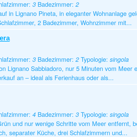
hlafzimmer:
3
Badezimmer:
2
 in Lignano Pineta, in eleganter Wohnanlage gele
Schlafzimmer, 2 Badezimmer, Wohnzimmer mit...
iera
hlafzimmer:
3
Badezimmer:
2
Typologie:
singola
n Lignano Sabbiadoro, nur 5 Minuten vom Meer ent
kauf an – ideal als Ferienhaus oder als...
hlafzimmer:
4
Badezimmer:
3
Typologie:
singola
rün und nur wenige Schritte vom Meer entfernt, bef
h, separater Küche, drei Schlafzimmern und...