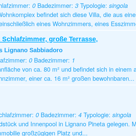
hlafzimmer:
0
Badezimmer:
3
Typologie:
singola
ohnkomplex befindet sich diese Villa, die aus ei
einschließlich eines Wohnzimmers, eines Esszimme
 Schlafzimmer, große Terrasse,
s Lignano Sabbiadoro
lafzimmer:
0
Badezimmer:
1
fläche von ca. 80 m² und befindet sich in einem 
nzimmer, einer ca. 16 m² großen bewohnbaren...
chlafzimmer:
0
Badezimmer:
4
Typologie:
singola
dstück und Innenpool in Lignano Pineta gelegen. M
mobilie großzügigen Platz und...