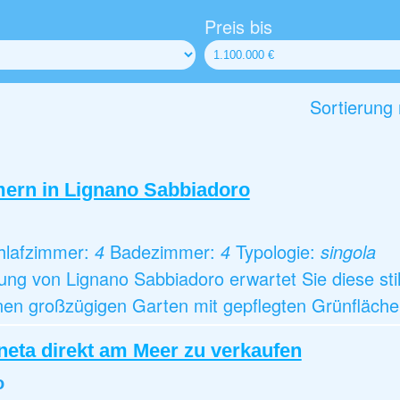
Preis bis
Sortierung
mern in Lignano Sabbiadoro
hlafzimmer:
4
Badezimmer:
4
Typologie:
singola
g von Lignano Sabbiadoro erwartet Sie diese stilv
inen großzügigen Garten mit gepflegten Grünfläche
eta direkt am Meer zu verkaufen
o