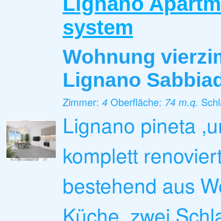
Lignano Apartm
system
Wohnung vierz
Lignano Sabbia
Zimmer:
4
Oberfläche:
74 m.q.
Sch
Lignano pineta ,u
komplett renovie
bestehend aus W
Küche, zwei Schl