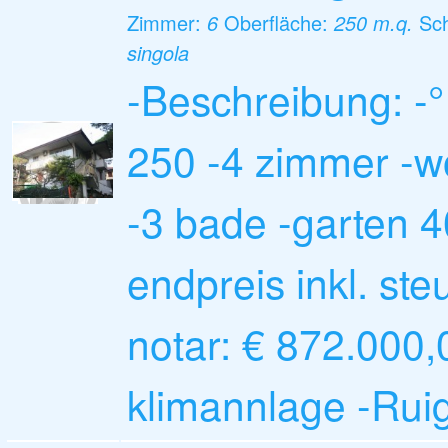
Zimmer:
6
Oberfläche:
250 m.q.
Sc
singola
-Beschreibung: -
250 -4 zimmer -
-3 bade -garten 4
endpreis inkl. st
notar: € 872.000,
klimannlage -Rui