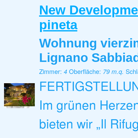
New Developmen
pineta
Wohnung vierz
Lignano Sabbia
Zimmer:
4
Oberfläche:
79 m.q.
Sch
FERTIGSTELLUNG
Im grünen Herzen
bieten wir „Il Rif