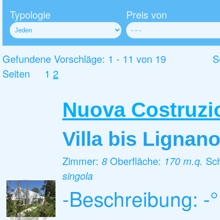
Typologie
Preis von
Gefundene Vorschläge: 1 - 11 von 19
S
Seiten
1
2
Nuova Costruzi
Villa
bis Lignan
Zimmer:
8
Oberfläche:
170 m.q.
Sc
singola
-Beschreibung: -