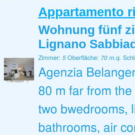
Appartamento ri
Wohnung fünf 
Lignano Sabbia
Zimmer:
5
Oberfläche:
70 m.q.
Sch
Agenzia Belange
80 m far from the
two bwedrooms, liv
bathrooms, air con