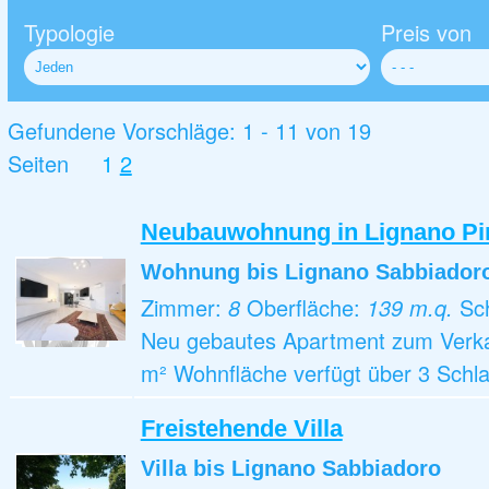
Typologie
Preis von
Gefundene Vorschläge: 1 - 11 von 19
Seiten
1
2
Neubauwohnung in Lignano Pin
Wohnung
bis Lignano Sabbiador
Zimmer:
8
Oberfläche:
139 m.q.
Sc
Neu gebautes Apartment zum Verkauf
m² Wohnfläche verfügt über 3 Schl
Freistehende Villa
Villa
bis Lignano Sabbiadoro