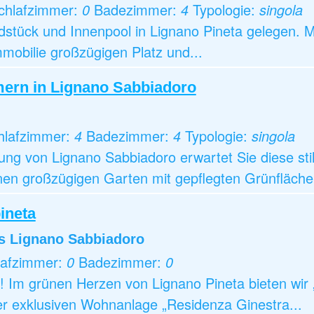
chlafzimmer:
0
Badezimmer:
4
Typologie:
singola
dstück und Innenpool in Lignano Pineta gelegen. M
mobilie großzügigen Platz und...
mern in Lignano Sabbiadoro
hlafzimmer:
4
Badezimmer:
4
Typologie:
singola
g von Lignano Sabbiadoro erwartet Sie diese stilv
inen großzügigen Garten mit gepflegten Grünfläche
ineta
s Lignano Sabbiadoro
lafzimmer:
0
Badezimmer:
0
 grünen Herzen von Lignano Pineta bieten wir „I
r exklusiven Wohnanlage „Residenza Ginestra...