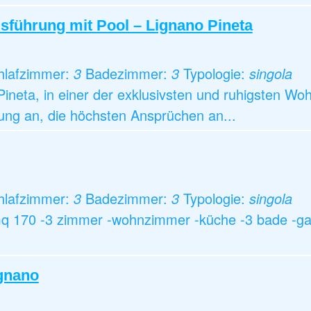
usführung mit Pool – Lignano Pineta
hlafzimmer:
3
Badezimmer:
3
Typologie:
singola
ineta, in einer der exklusivsten und ruhigsten Wo
rung an, die höchsten Ansprüchen an...
hlafzimmer:
3
Badezimmer:
3
Typologie:
singola
mq 170 -3 zimmer -wohnzimmer -küche -3 bade -gar
ignano