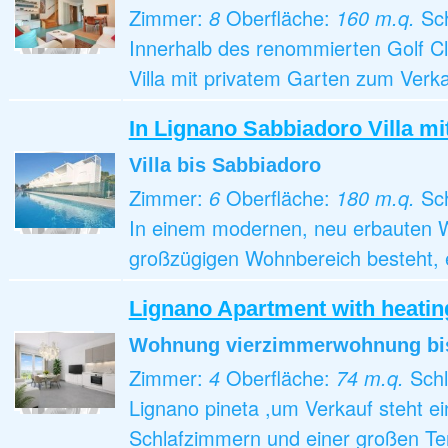
Zimmer:
8
Oberfläche:
160 m.q.
Sc
Innerhalb des renommierten Golf Clu
Villa mit privatem Garten zum Verkauf
In Lignano Sabbiadoro Villa mi
Villa
bis Sabbiadoro
Zimmer:
6
Oberfläche:
180 m.q.
Sc
In einem modernen, neu erbauten W
großzügigen Wohnbereich besteht, 
Lignano Apartment with heati
Wohnung vierzimmerwohnung
bi
Zimmer:
4
Oberfläche:
74 m.q.
Sch
Lignano pineta ,um Verkauf steht 
Schlafzimmern und einer großen Terr