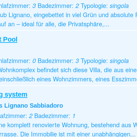
hlafzimmer:
3
Badezimmer:
2
Typologie:
singola
b Lignano, eingebettet in viel Grün und absolute 
 an – ideal für alle, die Privatsphäre,...
t Pool
hlafzimmer:
0
Badezimmer:
3
Typologie:
singola
ohnkomplex befindet sich diese Villa, die aus ei
einschließlich eines Wohnzimmers, eines Esszimme
ng system
s Lignano Sabbiadoro
lafzimmer:
2
Badezimmer:
1
eine komplett renovierte Wohnung, bestehend aus 
asse. Die Immobilie ist mit einer unabhängigen...