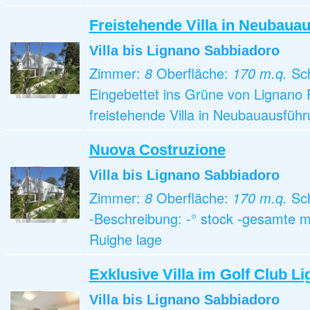
Freistehende Villa in Neubaua
Villa
bis Lignano Sabbiadoro
Zimmer:
8
Oberfläche:
170 m.q.
Sc
Eingebettet ins Grüne von Lignano P
freistehende Villa in Neubauausfüh
Nuova Costruzione
Villa
bis Lignano Sabbiadoro
Zimmer:
8
Oberfläche:
170 m.q.
Sc
-Beschreibung: -° stock -gesamte 
Ruighe lage
Exklusive Villa im Golf Club L
Villa
bis Lignano Sabbiadoro